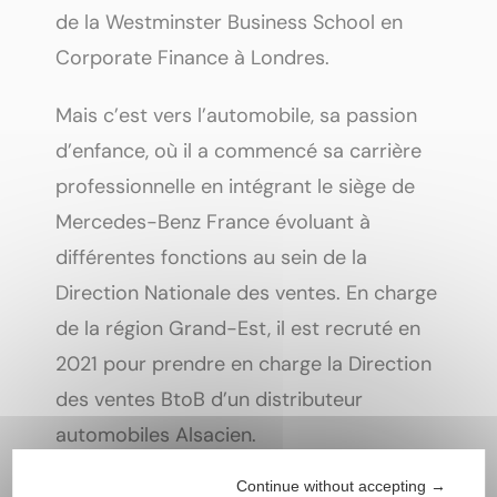
de la Westminster Business School en
Corporate Finance à Londres.
Mais c’est vers l’automobile, sa passion
d’enfance, où il a commencé sa carrière
professionnelle en intégrant le siège de
Mercedes-Benz France évoluant à
différentes fonctions au sein de la
Direction Nationale des ventes. En charge
de la région Grand-Est, il est recruté en
2021 pour prendre en charge la Direction
des ventes BtoB d’un distributeur
automobiles Alsacien.
Continue without accepting →
Sa rencontre avec Clément HAENGGI et