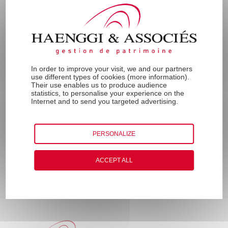
l’envie de participer au développement
de ce leader de la gestion privée sur le
Grand-Est concrétisera sa volonté de
revenir à un métier correspondant à sa
In order to improve your visit, we and our partners
use different types of cookies (
more information
).
formation initiale.
Their use enables us to produce audience
statistics, to personalise your experience on the
Internet and to send you targeted advertising.
Golfeur et joueur de Padel averti, il est
très attaché aux valeurs de partage et de
PERSONALIZE
cohésion dans son travail comme dans la
vie.
ACCEPT ALL